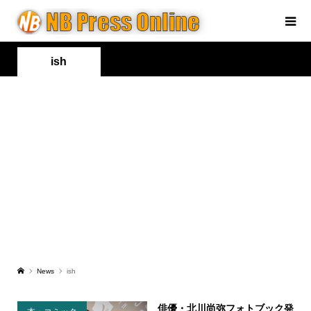
ish
News
ish
俳優・北川尚弥フォトブック発