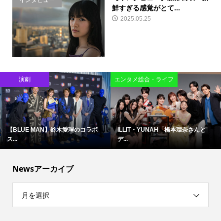
インタビュー
鮮すぎる感覚がとて...
2025.05.25
演劇
エンタメ総合・ライフ
【BLUE MAN】鈴木愛理のコラボ
ILLIT・YUNAH「橋本環奈さんと
ス...
デ...
Newsアーカイブ
月を選択