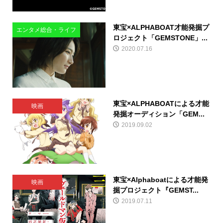
東宝×ALPHABOAT才能発掘プ
エンタメ総合・ライフ
ロジェクト「GEMSTONE」...
2020.07.16
東宝×ALPHABOATによる才能
映画
発掘オーディション「GEM...
2019.09.02
東宝×Alphaboatによる才能発
映画
掘プロジェクト『GEMST...
2019.07.11