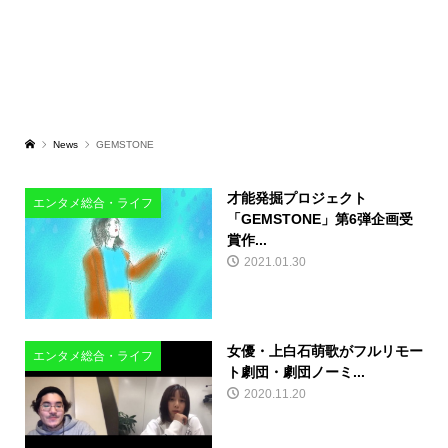
News
GEMSTONE
才能発掘プロジェクト
エンタメ総合・ライフ
「GEMSTONE」第6弾企画受
賞作...
2021.01.30
女優・上白石萌歌がフルリモー
エンタメ総合・ライフ
ト劇団・劇団ノーミ...
2020.11.20