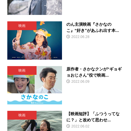
のん主演映画『さかなの
映画
こ』“好き”があふれ出す本...
2022.06.28
原作者・さかなクンが“ギョギ
映画
ョおじさん”役で映画...
2022.06.09
【映画短評】「ふつうってな
映画
に？」と改めて思わせ...
2022.06.02