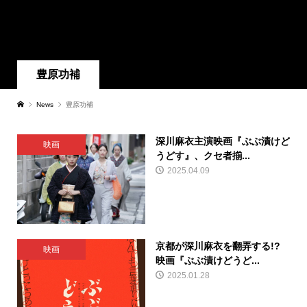
豊原功補
News
豊原功補
深川麻衣主演映画『ぶぶ漬けど
映画
うどす』、クセ者揃...
2025.04.09
京都が深川麻衣を翻弄する!?
映画
映画『ぶぶ漬けどうど...
2025.01.28