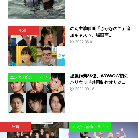
のん主演映画『さかなのこ』追
映画
加キャスト、場面写...
2022.06.01
総製作費88億、WOWOW初の
エンタメ総合・ライフ
ハリウッド共同制作オリジ...
2021.09.16
映画
エンタメ総合・ライフ