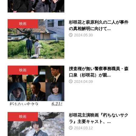
杉咲花と萩原利久の二人が事件
映画
の真相解明に向けて...
2024.05.30
捜査権が無い警察事務職員・森
映画
口泉（杉咲花）が親...
2024.04.09
杉咲花主演映画『朽ちないサク
映画
ラ』主要キャスト、...
2024.03.12