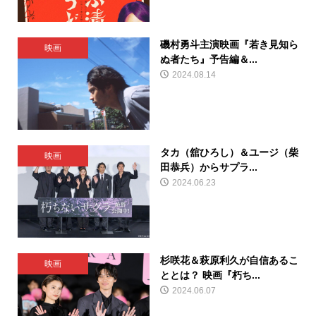
磯村勇斗主演映画『若き見知ら
映画
ぬ者たち』予告編＆...
2024.08.14
タカ（舘ひろし）＆ユージ（柴
映画
田恭兵）からサプラ...
2024.06.23
杉咲花＆萩原利久が自信あるこ
映画
ととは？ 映画『朽ち...
2024.06.07