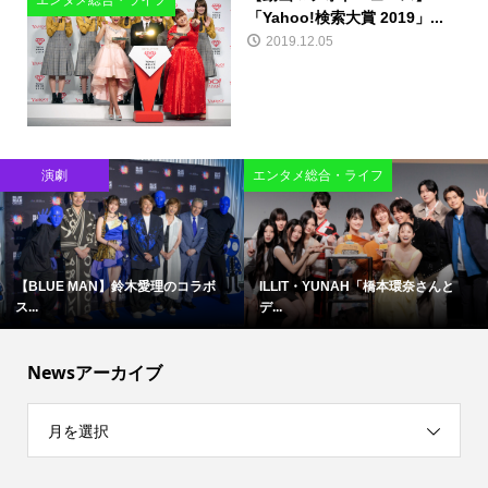
エンタメ総合・ライフ
「Yahoo!検索大賞 2019」...
2019.12.05
演劇
エンタメ総合・ライフ
【BLUE MAN】鈴木愛理のコラボ
ILLIT・YUNAH「橋本環奈さんと
ス...
デ...
Newsアーカイブ
月を選択