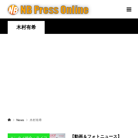
木村有希
News
木村有希
【動画＆フォトニュース】