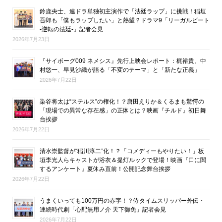
鈴鹿央士、連ドラ単独初主演作で「法廷ラップ」に挑戦！稲垣
吾郎も「僕もラップしたい」と熱望？ドラマ9「リーガルビート
-逆転の法廷-」記者会見
2026年7月23日
『サイボーグ009 ネメシス』先行上映会レポート：梶裕貴、中
村悠一、早見沙織が語る「不変のテーマ」と「新たな正義」
2026年7月22日
染谷将太は“ステルス”の権化！？唐田えりか＆くるまも驚愕の
「現場での異常な存在感」の正体とは？映画『チルド』初日舞
台挨拶
2026年7月22日
清水崇監督が“稲川淳二”化！？「コメディーもやりたい！」板
垣李光人らキャストが浴衣＆提灯ルックで登場！映画『口に関
するアンケート』夏休み直前！公開記念舞台挨拶
2026年7月22日
うまくいっても100万円の赤字！？侍タイムスリッパー外伝・
連続時代劇「心配無用ノ介 天下御免」記者会見
2026年7月22日