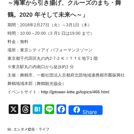
～海軍から引き揚げ、クルーズのまち・舞
鶴。2020 年そして未来へ～」
期間：2018年2月27日（火）～3月1日（木）
時間：10:00～20:00（3 月1 日は19:00 まで）
料金：無料
場所：東京シティアイ パフォーマンスゾーン
東京都千代田区丸の内2-7-2 ＫＩＴＴＥ地下1 階
※東京駅丸の内南口から徒歩約1 分
主催：舞鶴市、一般社団法人京都府北部地域連携都市圏振興社
舞鶴地域本部（舞鶴観光協会）
イベントサイト：
http://jptower-kitte.jp/topics/466.html
X
T
H
Li
F
Share
hr
at
n
a
e
e
e
c
エンタメ総合・ライフ