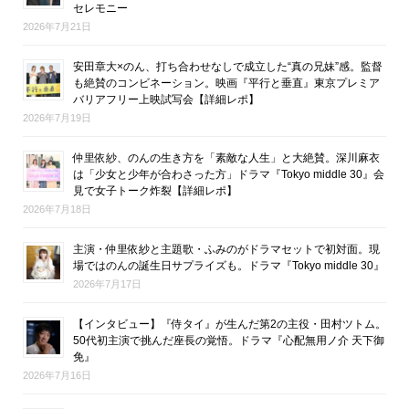
セレモニー
2026年7月21日
安田章大×のん、打ち合わせなしで成立した“真の兄妹”感。監督
も絶賛のコンビネーション。映画『平行と垂直』東京プレミア
バリアフリー上映試写会【詳細レポ】
2026年7月19日
仲里依紗、のんの生き方を「素敵な人生」と大絶賛。深川麻衣
は「少女と少年が合わさった方」ドラマ『Tokyo middle 30』会
見で女子トーク炸裂【詳細レポ】
2026年7月18日
主演・仲里依紗と主題歌・ふみのがドラマセットで初対面。現
場ではのんの誕生日サプライズも。ドラマ『Tokyo middle 30』
2026年7月17日
【インタビュー】『侍タイ』が生んだ第2の主役・田村ツトム。
50代初主演で挑んだ座長の覚悟。ドラマ『心配無用ノ介 天下御
免』
2026年7月16日