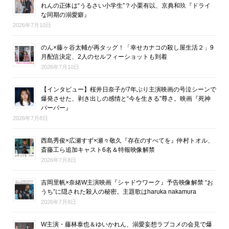
れんの正体は“うるさい小学生”？小栗有以、京典和玖『ドライ
な同期の溺愛癖』
2026年7月10日
のん×藤ヶ谷太輔が再タッグ！「幸せカナコの殺し屋生活２」9
月配信決定、2人のセルフィーショットも到着
2026年7月10日
【インタビュー】桜井日奈子が7年ぶり主演映画の号泣シーンで
爆発させた、剥き出しの感情と“今を生きる”尊さ。映画『死神
バーバー』
2026年7月8日
西島秀俊×広瀬すず×瀬々敬久『存在のすべてを』仲村トオル、
斎藤工ら追加キャスト6名＆特報映像解禁
2026年7月8日
吉岡里帆×奈緒W主演映画『シャドウワーク』予告映像解禁 “お
うち”に隠された殺人の秘密。主題歌はharuka nakamura
2026年7月8日
W主演・藤林泰也＆ゆいかれん、溺愛妄想ラブコメの会見で爆