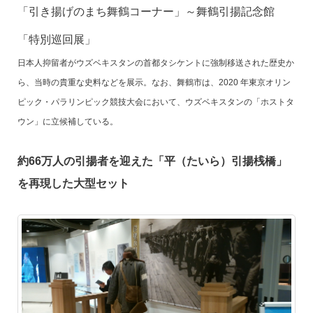
「引き揚げのまち舞鶴コーナー」～舞鶴引揚記念館
「特別巡回展」
日本人抑留者がウズベキスタンの首都タシケントに強制移送された歴史か
ら、当時の貴重な史料などを展示。なお、舞鶴市は、2020 年東京オリン
ピック・パラリンピック競技大会において、ウズベキスタンの「ホストタ
ウン」に立候補している。
約66万人の引揚者を迎えた「平（たいら）引揚桟橋」
を再現した大型セット