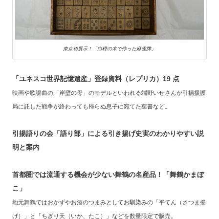
東京初展示！「白樺の木で作った麻雀牌」
「ユネスコ世界記憶遺産」登録資料（レプリカ）19 点
映画や歌謡曲の「岸壁の母」のモデルといわれる端野いせさんが引揚援護
局に託した戦争が終わっても帰らぬ息子に宛てた葉書など。
引揚語りの会「語り部」による引き揚げ史実のわかりやすい説
明と案内
首都圏では流通する機会が少ない舞鶴の名産品！「舞鶴かまぼ
こ」
地元舞鶴ではおかずやお酒のつまみとしてお馴染みの「平てん（さつま揚
げ）」と「ちぎり天（いか、たこ）」などを数量限定で販売。