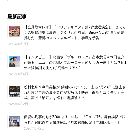
最新記事
【会見取材レポ】『アリフォルニア』第2弾放送決定し、さっそ
くの収録現場に激震！？くりぃむ有田、Snow Man深澤らが震
撼した「驚愕のスペシャルゲスト」参戦を予告
2026年8月7日
【インタビュー】映画版『ブルーロック』富本惣昭＆木田佳介
が語る「エゴ」の共鳴とブルーロック的サッカー選手とは？約1
年の猛特訓で挑んだ“究極のリアル”
2026年8月6日
松村北斗＆今田美桜が“禁断のバディ”に！去る7月23日に逝去さ
れた東野圭吾の最高傑作が実写化！映画『白鳥とコウモリ』完
成披露で「納豆」を巡る白黒議論！？
2026年8月2日
伝説の刑事たちが50年ぶりに集結！『Gメン’75』舞台挨拶で語
られた過酷過ぎる撮影秘話と丹波哲郎伝説【詳細レポート】
2026年8月2日