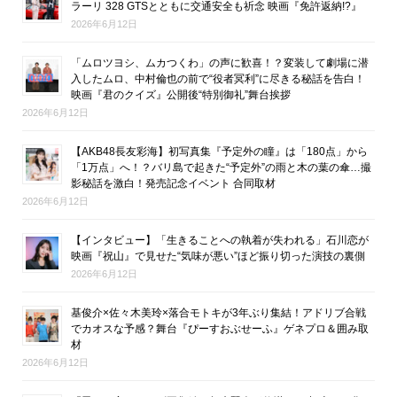
ラーリ 328 GTSとともに交通安全も祈念 映画『免許返納!?』
2026年6月12日
「ムロツヨシ、ムカつくわ」の声に歓喜！？変装して劇場に潜
入したムロ、中村倫也の前で“役者冥利”に尽きる秘話を告白！
映画『君のクイズ』公開後“特別御礼”舞台挨拶
2026年6月12日
【AKB48長友彩海】初写真集『予定外の瞳』は「180点」から
「1万点」へ！？バリ島で起きた“予定外”の雨と木の葉の傘…撮
影秘話を激白！発売記念イベント 合同取材
2026年6月12日
【インタビュー】「生きることへの執着が失われる」石川恋が
映画『祝山』で見せた“気味が悪い”ほど振り切った演技の裏側
2026年6月12日
基俊介×佐々木美玲×落合モトキが3年ぶり集結！アドリブ合戦
でカオスな予感？舞台『ぴーすおぶせーふ』ゲネプロ＆囲み取
材
2026年6月12日