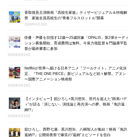
香取慎吾主演映画『高校生家族』ティザービジュアル＆特報解
禁 家族全員高校生の“青春フルスロットル”開幕
2026年6月25日
俳優・声優を目指す12歳〜25歳対象「OPALIS」第2弾オーディ
ション募集開始、育成費用は無料。今泉力哉監督＆門脇康平監
督が最終審査に参加
2026年6月24日
Netflixが世界へ届ける日本アニメ『フールナイト』アニメ化決
定、『THE ONE PIECE』新ビジュアルなど続々解禁。アヌシ
ー国際アニメーション映画祭
2026年6月24日
【インタビュー】舘ひろし×黒川想矢、世代を超えた“師弟バデ
ィ”が語る「演じない」演技論と再共演への夢。映画『免許返
納!?』
2026年6月23日
舘ひろし、西野七瀬、黒川想矢、八嶋智人が集結！映画『免許
返納!?』公開前夜祭で爆笑の“返納”エピソードを告白