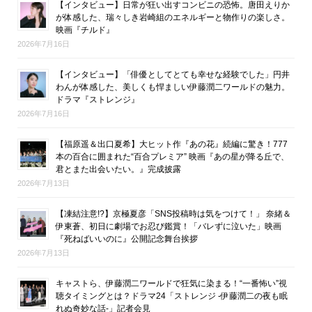
【インタビュー】日常が狂い出すコンビニの恐怖。唐田えりか
が体感した、瑞々しき岩崎組のエネルギーと物作りの楽しさ。
映画『チルド』
2026年7月16日
【インタビュー】「俳優としてとても幸せな経験でした」円井
わんが体感した、美しくも悍ましい伊藤潤二ワールドの魅力。
ドラマ『ストレンジ』
2026年7月16日
【福原遥＆出口夏希】大ヒット作『あの花』続編に驚き！777
本の百合に囲まれた“百合プレミア” 映画『あの星が降る丘で、
君とまた出会いたい。』完成披露
2026年7月13日
【凍結注意!?】京極夏彦「SNS投稿時は気をつけて！」 奈緒＆
伊東蒼、初日に劇場でお忍び鑑賞！「バレずに泣いた」映画
『死ねばいいのに』公開記念舞台挨拶
2026年7月13日
キャストら、伊藤潤二ワールドで狂気に染まる！“一番怖い”視
聴タイミングとは？ドラマ24「ストレンジ -伊藤潤二の夜も眠
れぬ奇妙な話-」記者会見