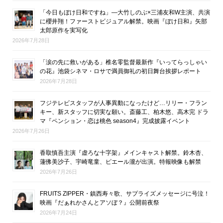
「今日もぼけ日和ですね」―大竹しのぶ×三浦友和W主演、共演
に櫻井翔！ファーストビジュアル解禁。映画『ぼけ日和』矢部
太郎原作を実写化
2026年7月28日
「涙の先に救いがある」椎名零監督最新作『いってらっしゃい
の花』池袋シネマ・ロサで満員御礼の初日舞台挨拶レポート
2026年7月28日
フジテレビスタッフが人事異動になったけど…リリー・フラン
キー、新スタッフに切実な願い。斎藤工、柏木悠、高木完 ドラ
マ『ペンション・恋は桃色 season4』完成披露イベント
2026年7月26日
香取慎吾主演『虚ろな十字架』メインキャスト解禁。鈴木杏、
蓮佛美沙子、宇崎竜童、ピエール瀧が出演。特報映像も解禁
2026年7月26日
FRUITS ZIPPER・鎮西寿々歌、サプライズメッセージに号泣！
映画『だぁれかさんとアソぼ？』公開前夜祭
2026年7月24日