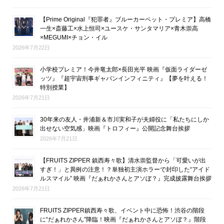
【Prime Original『犯罪者』ブルーカーペット・プレミア】高橋
一生×斎藤工×水上恒司×ユースケ・サンタマリア×青木崇高
×MEGUMI×チョン・イル
2026年7月22日
小学校プレミア！今井竜太郎×長田光平 映画『仮面ライダーゼ
ッツ』『超宇宙刑事ギャバンインフィニティ』【夢を叶える！
特別授業】
2026年7月21日
30年来の友人・井浦新＆市川実和子が夫婦役に「私たちにしか
出せない空気感」映画『トロフィー』公開記念舞台挨拶
2026年7月21日
【FRUITS ZIPPER 鎮西寿々歌】清水崇監督から「可愛いが出
すぎ！」と異例の注意！？単独初主演ホラーで封印した“アイド
ルスマイル” 映画『だぁれかさんとアソぼ？』完成披露舞台挨拶
2026年7月21日
FRUITS ZIPPER鎮西寿々歌、イベント中に恐怖！渋谷の階段
に“だぁれかさん”降臨！映画『だぁれかさんとアソぼ？』階段