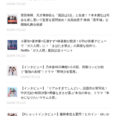
2026年7月13日
菅田将暉、天才軍師役も「国語は2点」と自虐！？本木雅弘は司
会を差し置いて監督を質問攻め！吉高由里子 映画『黒牢城』公
開御礼舞台挨拶
2026年7月12日
小栗旬×蒼井優×広瀬すず×林遣都が競演！UTAが俳優デビュー
で「ガス人間」に！「まばたき禁止」の異様な役作り。
Netflix「ガス人間」配信記念イベント
2026年7月12日
【インタビュー】乃木坂46川﨑桜×小川彩、同期コンビが紡
ぐ“最強の友情”！ドラマ『野球少女鷲尾』
2026年7月11日
【インタビュー】「リアルすぎてしんどい」話題作が実写化！
中沢元紀×秋田汐梨×齊藤なぎさが選ぶ“本当の幸せ。ドラマ『幸
せになりたいマサムネ君』
2026年7月11日
【4ショットインタビュー】藤林泰也も驚愕！ヒロイン・ゆいか