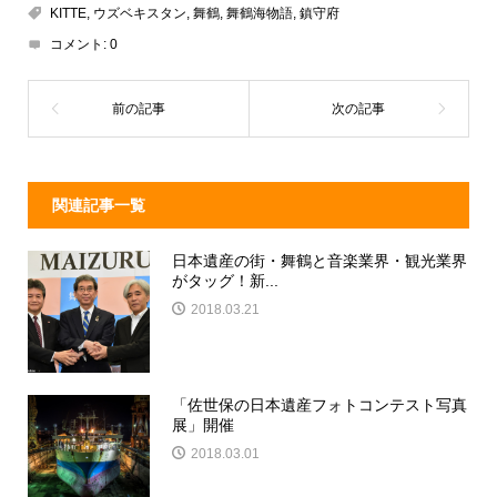
a
n
e
KITTE
,
ウズベキスタン
,
舞鶴
,
舞鶴海物語
,
鎮守府
d
a
b
コメント:
0
s
o
o
k
関連記事一覧
日本遺産の街・舞鶴と音楽業界・観光業界
がタッグ！新...
2018.03.21
「佐世保の日本遺産フォトコンテスト写真
展」開催
2018.03.01