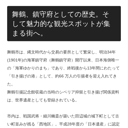
舞鶴、鎮守府としての歴史。そ
して魅力的な観光スポットが集
まる街へ。
舞鶴市は、縄文時代から交易の要所として繁栄し、明治34年
(1901年)の海軍鎮守府（舞鶴鎮守府）開庁以来、日本海側唯一
の「海軍ゆかりのまち」であり、終戦後から13年間にわたって
「引き揚げの港」として、約66 万人の引揚者を迎え入れてき
た。
舞鶴引揚記念館収蔵の当時のシベリア抑留と引き揚げ関係資料
は、世界遺産としても登録されている。
市内は、戦国武将・細川幽斎が築いた田辺城の城下町として古
い町並みが残る「西地区」。平成28年度の「日本遺産」に認定