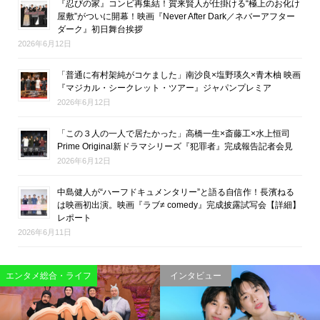
『忍びの家』コンビ再集結！賀来賢人が仕掛ける“極上のお化け
屋敷”がついに開幕！映画『Never After Dark／ネバーアフター
ダーク』初日舞台挨拶
2026年6月12日
「普通に有村架純がコケました」南沙良×塩野瑛久×青木柚 映画
『マジカル・シークレット・ツアー』ジャパンプレミア
2026年6月12日
「この３人の一人で居たかった」高橋一生×斎藤工×水上恒司
Prime Original新ドラマシリーズ『犯罪者』完成報告記者会見
2026年6月12日
中島健人が“ハーフドキュメンタリー”と語る自信作！長濱ねる
は映画初出演。映画『ラブ≠ comedy』完成披露試写会【詳細】
レポート
2026年6月11日
映画
エンタメ総合・ライフ