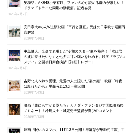
笑秘話。AKB48小栗有以、ファンの心が読める能力がほしい！
ドラマ『ドライな同期の溺愛癖』記者会見
2026年7月7日
安田章大×のんW主演映画『平行と垂直』兄妹の日常映す場面写
真解禁
2026年7月6日
中島健人、全身で表現した“令和のスター”像を熱弁！「次は君
の波に乗りたいな」と七夕に甘い願いを込める。映画『ラブ≠コ
メディ』公開初日舞台挨拶【詳細】レポート
2026年7月4日
吉野北人＆鈴木愛理、最愛の人に隠した“裏の顔”…映画『昨夜
は殺れたかも』場面写真13点一挙公開
2026年7月3日
映画『藁にもすがる獣たち』カナダ・ファンタジア国際映画祭
ノミネート！鈴鹿央士・城定秀夫監督が喜びのコメント
2026年7月3日
映画『呪いのスマホ』11月13日公開！早瀬憩が単独初主演、主