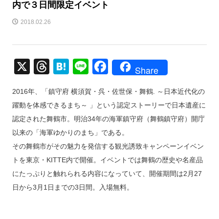
内で３日間限定イベント
2018.02.26
X
T
H
Li
F
Share
hr
at
n
a
2016年、「鎮守府 横須賀・呉・佐世保・舞鶴. ～日本近代化の
e
e
e
c
躍動を体感できるまち～ 」という認定ストーリーで日本遺産に
a
n
e
認定された舞鶴市。明治34年の海軍鎮守府（舞鶴鎮守府）開庁
d
a
b
以来の「海軍ゆかりのまち」である。
s
o
その舞鶴市がその魅力を発信する観光誘致キャンペーンイベン
o
トを東京・KITTE内で開催。イベントでは舞鶴の歴史や名産品
k
にたっぷりと触れられる内容になっていて、開催期間は2月27
日から3月1日までの3日間。入場無料。