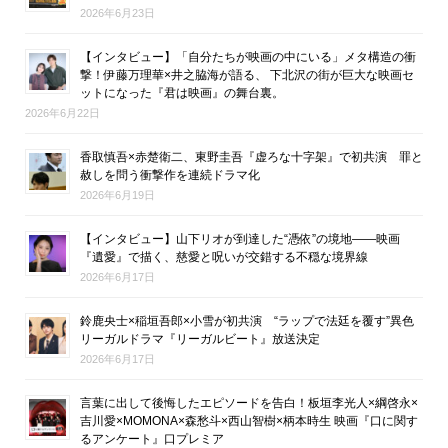
2026年6月23日
【インタビュー】「自分たちが映画の中にいる」メタ構造の衝
撃！伊藤万理華×井之脇海が語る、 下北沢の街が巨大な映画セ
ットになった『君は映画』の舞台裏。
2026年6月22日
香取慎吾×赤楚衛二、東野圭吾『虚ろな十字架』で初共演 罪と
赦しを問う衝撃作を連続ドラマ化
2026年6月19日
【インタビュー】山下リオが到達した“憑依”の境地――映画
『遺愛』で描く、慈愛と呪いが交錯する不穏な境界線
2026年6月17日
鈴鹿央士×稲垣吾郎×小雪が初共演 “ラップで法廷を覆す”異色
リーガルドラマ『リーガルビート』放送決定
2026年6月17日
言葉に出して後悔したエピソードを告白！板垣李光人×綱啓永×
吉川愛×MOMONA×森愁斗×西山智樹×柄本時生 映画『口に関す
るアンケート』口プレミア