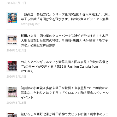
2026年6月15日
『超高速！参勤交代』シリーズ第3弾始動！佐々木蔵之介、深田
恭子ら集結「今回は空を飛びます」特報映像＆ビジュアル解禁
2026年6月15日
桜田ひより、四つ葉のクローバーを“10秒”で見つける！？木戸
大聖も目撃した驚異の特技。早瀬憩×唐田えりか 映画『モブ子
の恋』公開記念舞台挨拶
2026年6月14日
のん＆アバンギャルディが豪華共演＆囲み会見！伝統の和装と
Y’sのモードが交差する「第32回 Fashion Cantata from
KYOTO」
2026年6月14日
初共演の杉咲花＆多部未華子が驚愕！今泉監督の“1mm単位”の
異常なこだわりとは？ドラマ『クロエマ』配信記念スペシャル
イベント
2026年6月13日
舘ひろし＆西野七瀬が神田明神で大ヒット祈願！劇中車のフェ