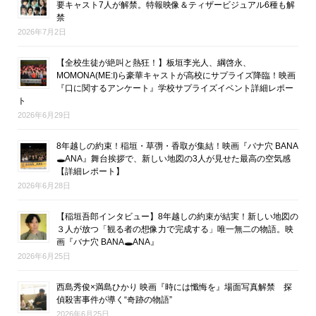
要キャスト7人が解禁。特報映像＆ティザービジュアル6種も解
禁
2026年7月2日
【全校生徒が絶叫と熱狂！】板垣李光人、綱啓永、
MOMONA(ME:I)ら豪華キャストが高校にサプライズ降臨！映画
『口に関するアンケート』学校サプライズイベント詳細レポー
ト
2026年6月29日
8年越しの約束！稲垣・草彅・香取が集結！映画『バナ穴 BANA
🕳ANA』舞台挨拶で、新しい地図の3人が見せた最高の空気感
【詳細レポート】
2026年6月28日
【稲垣吾郎インタビュー】8年越しの約束が結実！新しい地図の
３人が放つ「観る者の想像力で完成する」唯一無二の物語。映
画『バナ穴 BANA🕳ANA』
2026年6月25日
西島秀俊×満島ひかり 映画『時には懺悔を』場面写真解禁 探
偵殺害事件が導く“奇跡の物語”
2026年6月25日