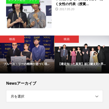
エンタメ総合・ライフ
く女性の代表（授賞...
2017.05.20
映画
映画
ブルース・リーの精神が息づく現...
【最近知った真実】坂口健太郎×早...
Newsアーカイブ
月を選択