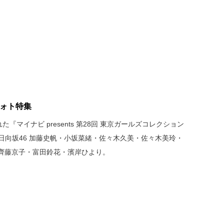
6フォト特集
『マイナビ presents 第28回 東京ガールズコレクション
』より、日向坂46 加藤史帆・小坂菜緒・佐々木久美・佐々木美玲・
齊藤京子・富田鈴花・濱岸ひより。