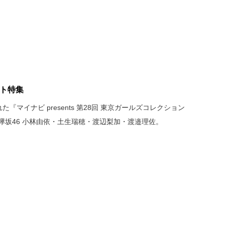
ォト特集
『マイナビ presents 第28回 東京ガールズコレクション
』より、欅坂46 小林由依・土生瑞穂・渡辺梨加・渡邉理佐。