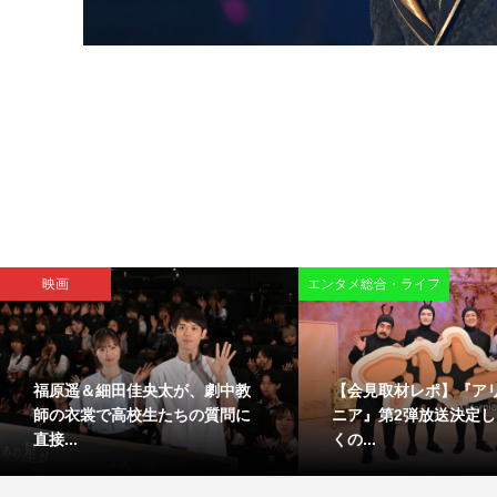
映画
エンタメ総合・ライフ
福原遥＆細田佳央太が、劇中教
【会見取材レポ】『ア
師の衣裳で高校生たちの質問に
ニア』第2弾放送決定
直接...
くの...