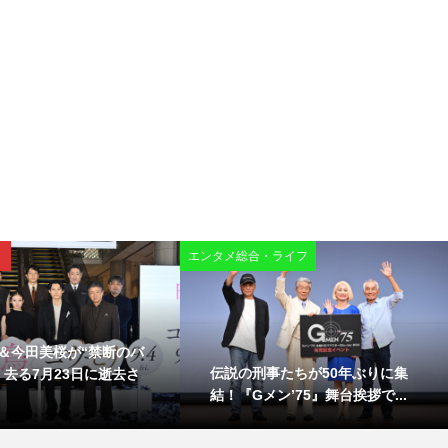
エンタメ総合・ライフ
＆今田美桜が“禁断のバ
伝説の刑事たちが50年ぶりに集
！去る7月23日に逝去さ
結！『Gメン’75』舞台挨拶で...