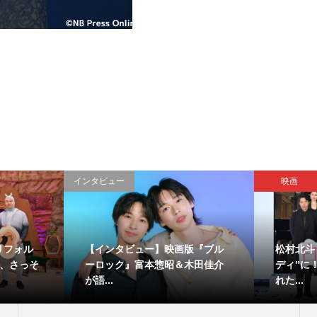
インタビュー
映画
リフォル
【インタビュー】映画版『ブル
松村北斗
し、さっそ
ーロック』富本惣昭＆木田佳介
ディ”に
が語...
れた...