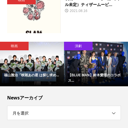
映画
ル未定）ティザームービ...
2021.08.16
映画
演劇
福山雅治「映画あの星 は探し求め...
【BLUE MAN】鈴木愛理のコラボ
ス...
Newsアーカイブ
月を選択