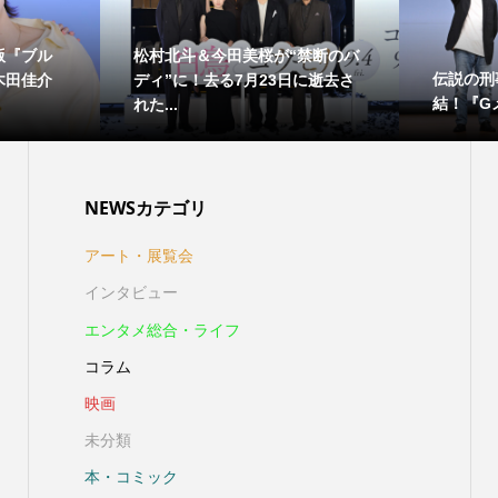
版『ブル
松村北斗＆今田美桜が“禁断のバ
伝説の刑
木田佳介
ディ”に！去る7月23日に逝去さ
結！『Gメ
れた...
NEWSカテゴリ
アート・展覧会
インタビュー
エンタメ総合・ライフ
コラム
映画
未分類
本・コミック