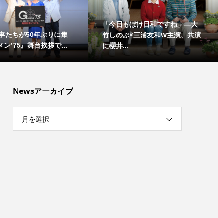
「今日もぼけ日和ですね」―大
事たちが50年ぶりに集
竹しのぶ×三浦友和W主演、共演
ン’75』舞台挨拶で...
に櫻井...
Newsアーカイブ
月を選択