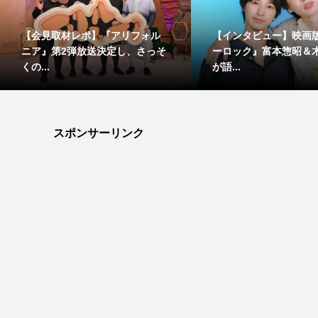
【会見取材レポ】『アリフォル
【インタビュー】映画
ニア』第2弾放送決定し、さっそ
ーロック』富本惣昭＆
くの...
が語...
スポンサーリンク