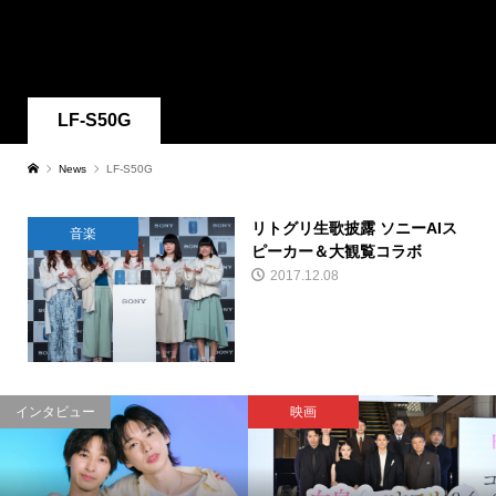
LF-S50G
News
LF-S50G
リトグリ生歌披露 ソニーAIス
音楽
ピーカー＆大観覧コラボ
2017.12.08
インタビュー
映画