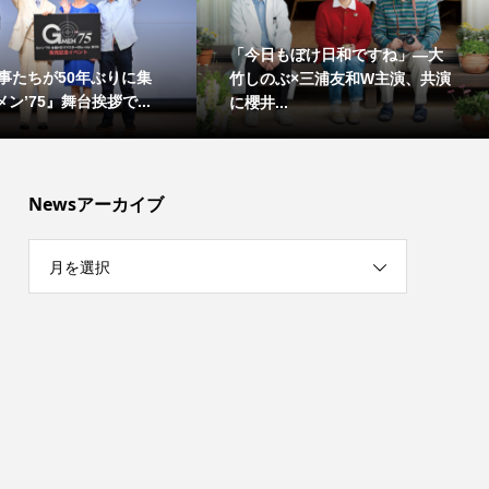
「今日もぼけ日和ですね」―大
事たちが50年ぶりに集
竹しのぶ×三浦友和W主演、共演
ン’75』舞台挨拶で...
に櫻井...
Newsアーカイブ
月を選択