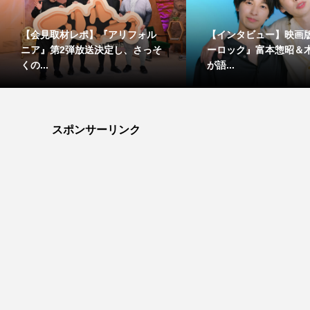
【会見取材レポ】『アリフォル
【インタビュー】映画
ニア』第2弾放送決定し、さっそ
ーロック』富本惣昭＆
くの...
が語...
スポンサーリンク