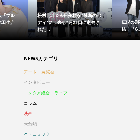
版『ブル
松村北斗＆今田美桜が“禁断のバ
伝説の刑
木田佳介
ディ”に！去る7月23日に逝去さ
結！『Gメ
れた...
NEWSカテゴリ
アート・展覧会
インタビュー
エンタメ総合・ライフ
コラム
映画
未分類
本・コミック