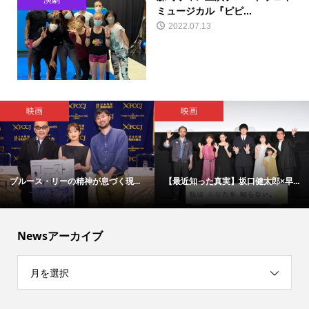
演劇
ミュージカル『ピピ...
2022.07.13
映画
映画
ブルース・リーの精神が息づく現...
【最近知った真実】坂口健太郎×早...
Newsアーカイブ
月を選択