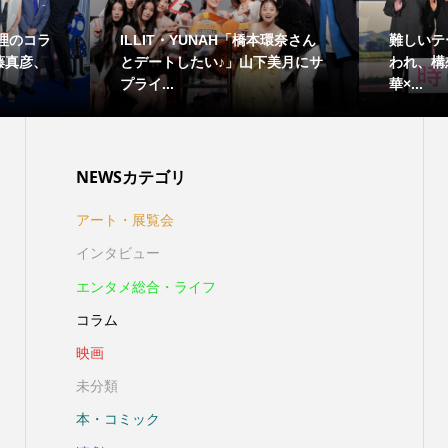
愛理のコラ
ILLIT・YUNAH「橋本環奈さん
難しいテ
藤真彦、
とデートしたい♪」山下美月にサ
われ、構
プライ...
華×...
NEWSカテゴリ
アート・展覧会
インタビュー
エンタメ総合・ライフ
コラム
映画
未分類
本・コミック