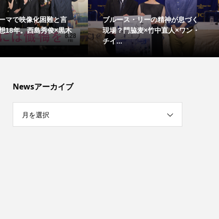
ーマで映像化困難と言
ブルース・リーの精神が息づく
想18年。西島秀俊×黒木
現場？門脇麦×竹中直人×ワン・
チイ...
Newsアーカイブ
月を選択