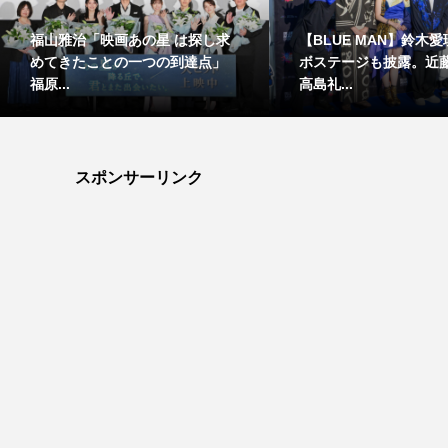
福山雅治「映画あの星 は探し求
【BLUE MAN】鈴木
めてきたことの一つの到達点」
ボステージも披露。近
福原...
高島礼...
スポンサーリンク