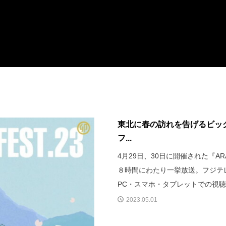
東北に春の訪れを告げるビッグフェ
フ...
4月29日、30日に開催された『ARA
８時間にわたり一挙放送。フジテレビ
PC・スマホ・タブレットでの視
2023.05.01