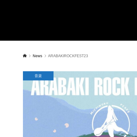
News
ARABAKIROCKFEST23
音楽