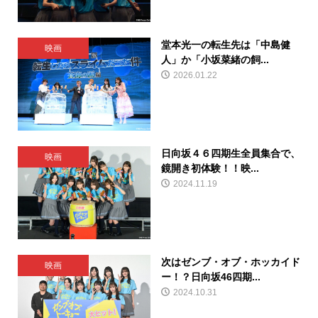
堂本光一の転生先は「中島健
映画
人」か「小坂菜緒の飼...
2026.01.22
日向坂４６四期生全員集合で、
映画
鏡開き初体験！！映...
2024.11.19
次はゼンブ・オブ・ホッカイド
映画
ー！？日向坂46四期...
2024.10.31