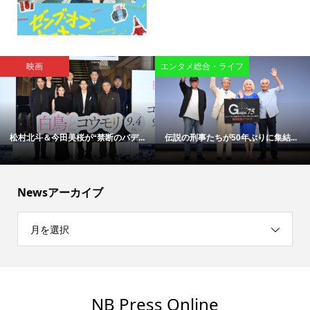
映画
エンタメ総合・ライフ
松村北斗＆今田美桜が“禁断のバデ...
伝説の刑事たちが50年ぶりに集結...
Newsアーカイブ
月を選択
NB Press Online