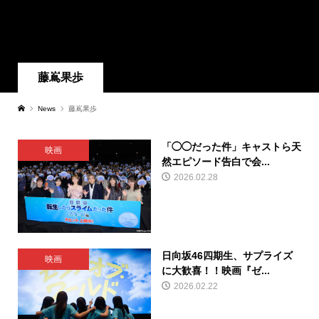
藤嶌果歩
News
藤嶌果歩
「◯◯だった件」キャストら天
映画
然エピソード告白で会...
2026.02.28
日向坂46四期生、サプライズ
映画
に大歓喜！！映画『ゼ...
2026.02.22