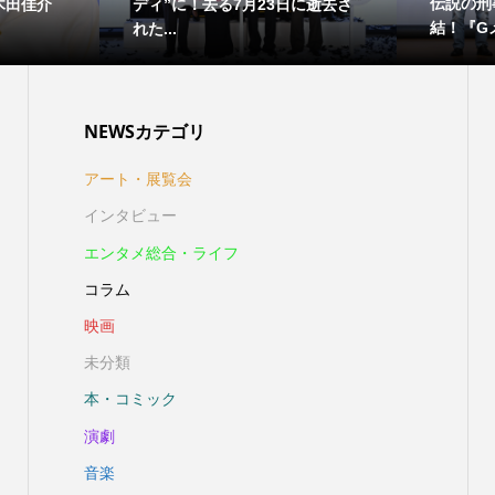
伝説の刑
木田佳介
ディ”に！去る7月23日に逝去さ
結！『Gメ
れた...
NEWSカテゴリ
アート・展覧会
インタビュー
エンタメ総合・ライフ
コラム
映画
未分類
本・コミック
演劇
音楽