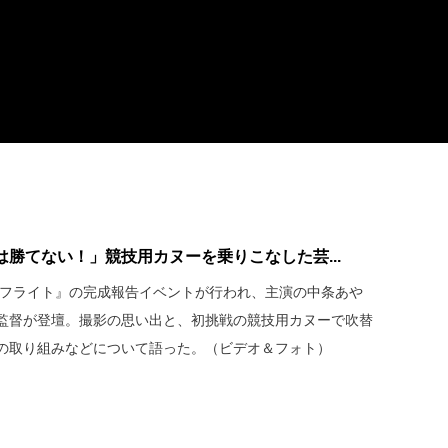
勝てない！」競技用カヌーを乗りこなした芸...
上のフライト』の完成報告イベントが行われ、主演の中条あや
監督が登壇。撮影の思い出と、初挑戦の競技用カヌーで吹替
の取り組みなどについて語った。（ビデオ＆フォト）