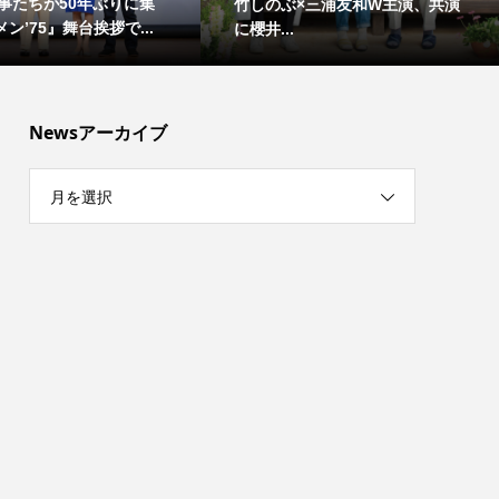
事たちが50年ぶりに集
竹しのぶ×三浦友和W主演、共演
ン’75』舞台挨拶で...
に櫻井...
Newsアーカイブ
月を選択