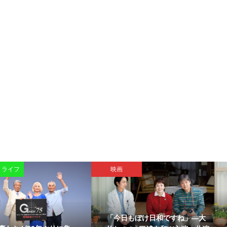
・ライフ
映画
「今日もぼけ日和ですね」―大