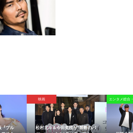
映画
エンタメ総合
版『ブル
松村北斗＆今田美桜が“禁断のバ