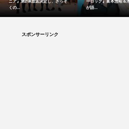
ニア』第2弾放送決定し、さっそ
ーロック』富本惣昭＆
くの...
が語...
スポンサーリンク