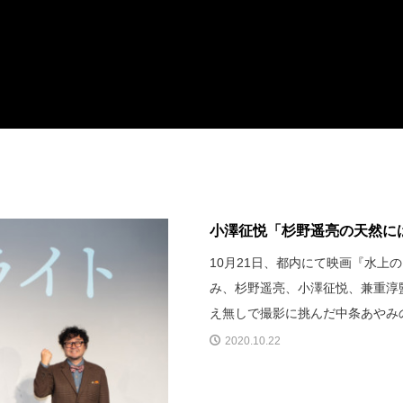
小澤征悦「杉野遥亮の天然には
10月21日、都内にて映画『水
み、杉野遥亮、小澤征悦、兼重淳
え無しで撮影に挑んだ中条あやみ
2020.10.22