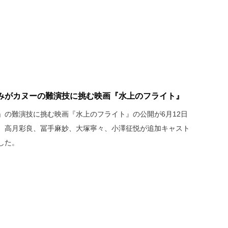
みがカヌーの難演技に挑む映画『水上のフライト』
」の難演技に挑む映画『水上のフライト』の公開が6月12日
、高月彩良、冨手麻妙、大塚寧々、小澤征悦が追加キャスト
した。