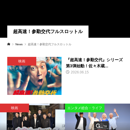
超高速！参勤交代フルスロットル
News
超高速！参勤交代フルスロットル
『超高速！参勤交代』シリーズ
映画
第3弾始動！佐々木蔵...
2026.06.15
映画
エンタメ総合・ライフ