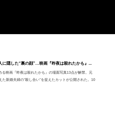
に隠した“裏の顔”…映画『昨夜は殺れたかも』...
める映画『昨夜は殺れたかも』の場面写真13点が解禁。元
た新婚夫婦の“殺し合い”を捉えたカットが公開された。10