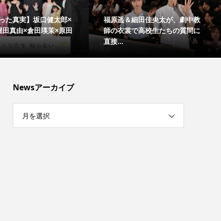
った真実】坂口健太郎×
福原遥＆細田佳央太が、劇中教
堀田真由×倉田瑛茉×原田
師の衣裳で高校生たちの質問に
直接...
Newsアーカイブ
月を選択