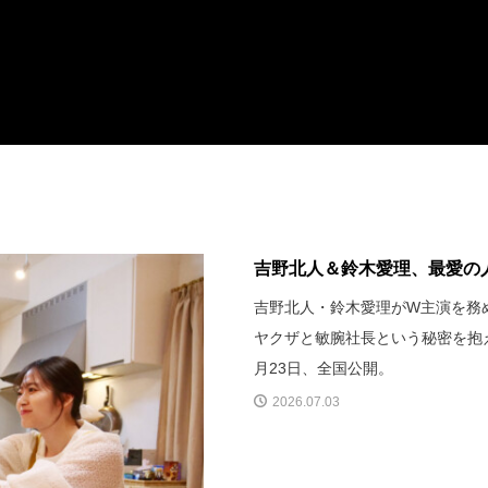
吉野北人＆鈴木愛理、最愛の人
吉野北人・鈴木愛理がW主演を務
ヤクザと敏腕社長という秘密を抱え
月23日、全国公開。
2026.07.03