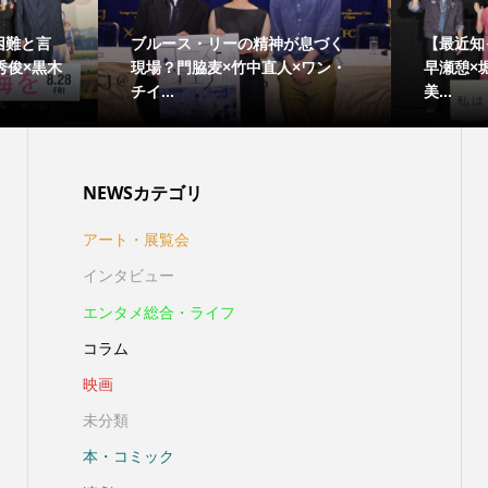
困難と言
ブルース・リーの精神が息づく
【最近知
秀俊×黒木
現場？門脇麦×竹中直人×ワン・
早瀬憩×
チイ...
美...
NEWSカテゴリ
アート・展覧会
インタビュー
エンタメ総合・ライフ
コラム
映画
未分類
本・コミック