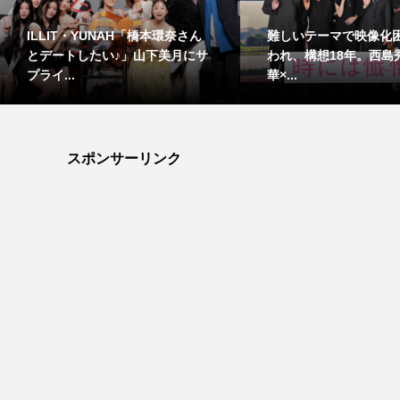
ILLIT・YUNAH「橋本環奈さん
難しいテーマで映像化
とデートしたい♪」山下美月にサ
われ、構想18年。西島
プライ...
華×...
スポンサーリンク