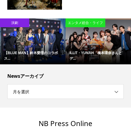
演劇
エンタメ総合・ライフ
【BLUE MAN】鈴木愛理のコラボ
ILLIT・YUNAH「橋本環奈さんと
ス...
デ...
Newsアーカイブ
月を選択
NB Press Online