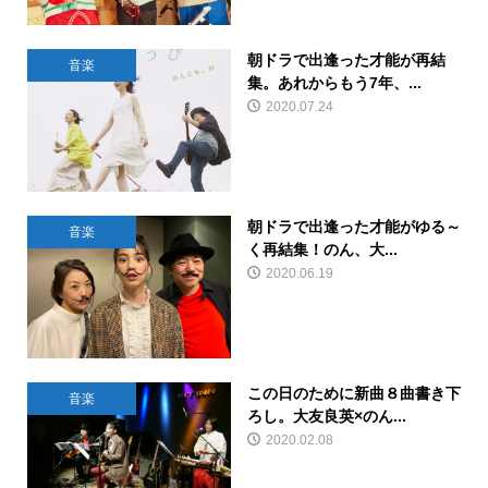
朝ドラで出逢った才能が再結
音楽
集。あれからもう7年、...
2020.07.24
朝ドラで出逢った才能がゆる～
音楽
く再結集！のん、大...
2020.06.19
この日のために新曲８曲書き下
音楽
ろし。大友良英×のん...
2020.02.08