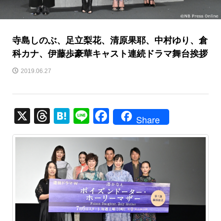
寺島しのぶ、足立梨花、清原果耶、中村ゆり、倉
科カナ、伊藤歩豪華キャスト連続ドラマ舞台挨拶
2019.06.27
X
T
H
Li
F
Share
hr
at
n
a
e
e
e
c
a
n
e
d
a
b
s
o
o