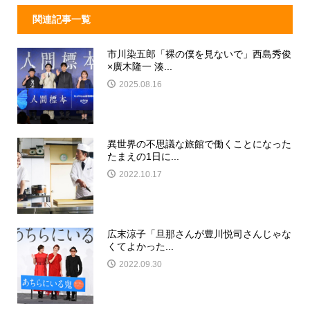
関連記事一覧
市川染五郎「裸の僕を見ないで」西島秀俊
×廣木隆一 湊...
2025.08.16
異世界の不思議な旅館で働くことになった
たまえの1日に...
2022.10.17
広末涼子「旦那さんが豊川悦司さんじゃな
くてよかった...
2022.09.30