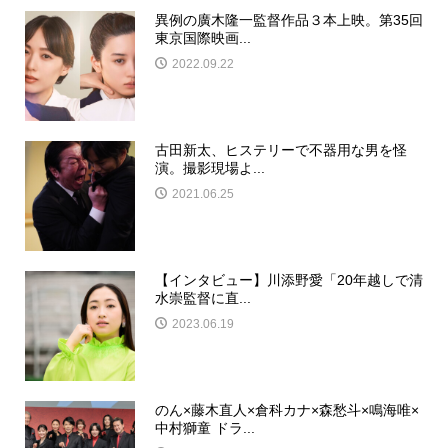
異例の廣木隆一監督作品３本上映。第35回
東京国際映画...
2022.09.22
古田新太、ヒステリーで不器用な男を怪
演。撮影現場よ...
2021.06.25
【インタビュー】川添野愛「20年越しで清
水崇監督に直...
2023.06.19
のん×藤木直人×倉科カナ×森愁斗×鳴海唯×
中村獅童 ドラ...