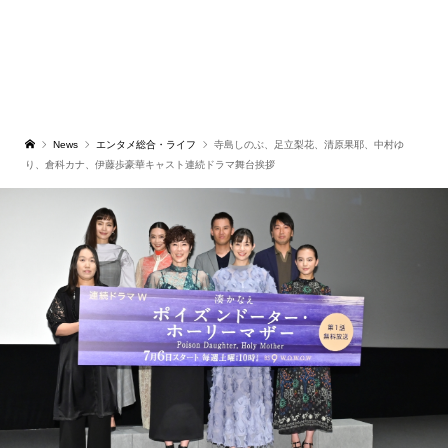
News
エンタメ総合・ライフ
寺島しのぶ、足立梨花、清原果耶、中村ゆ
り、倉科カナ、伊藤歩豪華キャスト連続ドラマ舞台挨拶