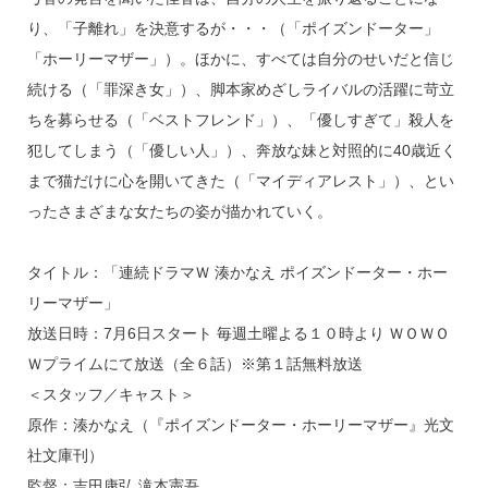
り、「子離れ」を決意するが・・・（「ポイズンドーター」
「ホーリーマザー」）。ほかに、すべては自分のせいだと信じ
続ける（「罪深き女」）、脚本家めざしライバルの活躍に苛立
ちを募らせる（「ベストフレンド」）、「優しすぎて」殺人を
犯してしまう（「優しい人」）、奔放な妹と対照的に40歳近く
まで猫だけに心を開いてきた（「マイディアレスト」）、とい
ったさまざまな女たちの姿が描かれていく。
タイトル：「連続ドラマＷ 湊かなえ ポイズンドーター・ホー
リーマザー」
放送日時：7月6日スタート 毎週土曜よる１０時より ＷＯＷＯ
Ｗプライムにて放送（全６話）※第１話無料放送
＜スタッフ／キャスト＞
原作：湊かなえ（『ポイズンドーター・ホーリーマザー』光文
社文庫刊）
監督：吉田康弘 滝本憲吾