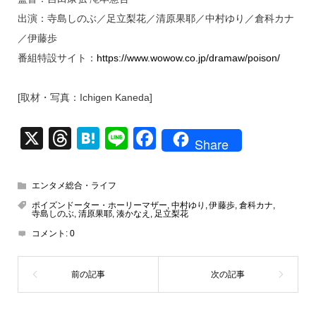
出演：寺島しのぶ／足立梨花／清原果耶／中村ゆり／倉科カナ
／伊藤歩
番組特設サイト：
https://www.wowow.co.jp/dramaw/poison/
[取材・写真：Ichigen Kaneda]
X
T
H
Li
F
Share
hr
at
n
a
e
e
e
c
エンタメ総合・ライフ
a
n
e
ポイズンドーター・ホーリーマザー
,
中村ゆり
,
伊藤歩
,
倉科カナ
,
寺島しのぶ
,
清原果耶
,
湊かなえ
,
足立梨花
d
a
b
コメント:
0
s
o
o
k