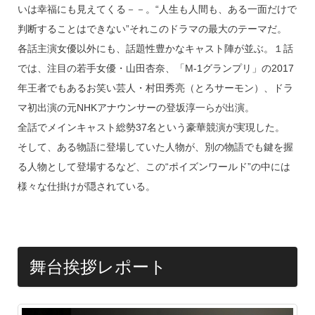
いは幸福にも見えてくる－－。“人生も人間も、ある一面だけで
判断することはできない”それこのドラマの最大のテーマだ。
各話主演女優以外にも、話題性豊かなキャスト陣が並ぶ。１話
では、注目の若手女優・山田杏奈、「M-1グランプリ」の2017
年王者でもあるお笑い芸人・村田秀亮（とろサーモン）、ドラ
マ初出演の元NHKアナウンサーの登坂淳一らが出演。
全話でメインキャスト総勢37名という豪華競演が実現した。
そして、ある物語に登場していた人物が、別の物語でも鍵を握
る人物として登場するなど、この“ポイズンワールド”の中には
様々な仕掛けが隠されている。
舞台挨拶レポート