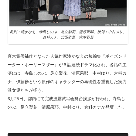
k
前列：湊かなえ、寺島しのぶ、足立梨花、清原果耶、後列：中村ゆり、
倉科カナ、吉田監督、滝本監督
直木賞候補作となった人気作家湊かなえの短編集『ポイズンド
ーター・ホーリーマザー』が６話連続ドラマ化され、各話の主
演には、寺島しのぶ、足立梨花、清原果耶、中村ゆり、倉科カ
ナ、伊藤歩という原作のキャラクターの再現性を重視した実力
派女優たちが揃う。
6月25日、都内にて完成披露試写会舞台挨拶が行われ、寺島し
のぶ、足立梨花、清原果耶、中村ゆり、倉科カナが登壇した。