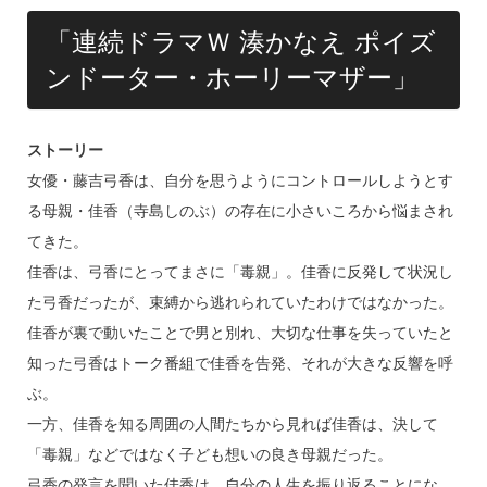
「連続ドラマＷ 湊かなえ ポイズ
ンドーター・ホーリーマザー」
ストーリー
女優・藤吉弓香は、自分を思うようにコントロールしようとす
る母親・佳香（寺島しのぶ）の存在に小さいころから悩まされ
てきた。
佳香は、弓香にとってまさに「毒親」。佳香に反発して状況し
た弓香だったが、束縛から逃れられていたわけではなかった。
佳香が裏で動いたことで男と別れ、大切な仕事を失っていたと
知った弓香はトーク番組で佳香を告発、それが大きな反響を呼
ぶ。
一方、佳香を知る周囲の人間たちから見れば佳香は、決して
「毒親」などではなく子ども想いの良き母親だった。
弓香の発言を聞いた佳香は、自分の人生を振り返ることにな